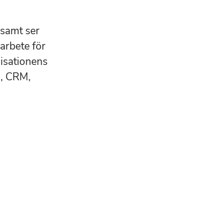
 samt ser
 arbete för
nisationens
g, CRM,