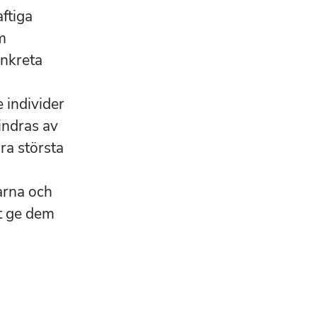
aftiga
m
onkreta
 individer
hindras av
ra största
arna och
tt ge dem