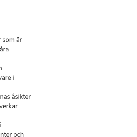
r som är
våra
h
are i
nas åsikter
åverkar
i
enter och