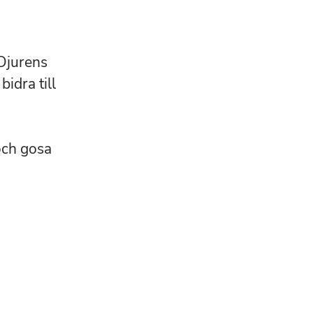
Djurens
idra till
 och gosa