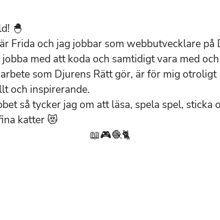
d! 🐣
är Frida och jag jobbar som webbutvecklare på 
å jobba med att koda och samtidigt vara med och b
 arbete som Djurens Rätt gör, är för mig otroligt
lt och inspirerande.
bet så tycker jag om att läsa, spela spel, sticka
ina katter 😻
📖🎮🧶🐈