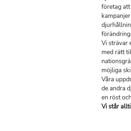
företag att
kampanjer 
djurhållni
förändring
Vi strävar
med rätt ti
nationsgrän
möjliga ski
Våra uppdr
de andra dj
en röst och
Vi står all