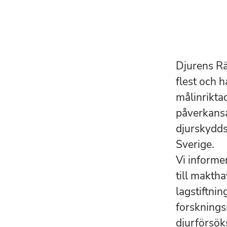
Djurens Rät
flest och 
målinrikta
påverkansa
djurskydds
Sverige.
Vi informe
till makth
lagstiftnin
forsknings
djurförsök