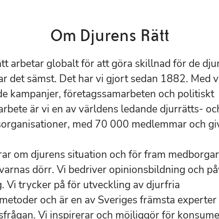
Om Djurens Rätt
t arbetar globalt för att göra skillnad för de dju
har det sämst. Det har vi gjort sedan 1882. Med 
de kampanjer, företagssamarbeten och politiskt
rbete är vi en av världens ledande djurrätts- oc
organisationer, med 70 000 medlemmar och giv
rar om djurens situation och för fram medborgar
avarnas dörr. Vi bedriver opinionsbildning och p
g. Vi trycker på för utveckling av djurfria
metoder och är en av Sveriges främsta experter 
sfrågan. Vi inspirerar och möjliggör för konsum