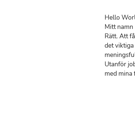
Hello Worl
Mitt namn 
Rätt. Att f
det viktiga
meningsful
Utanför job
med mina f