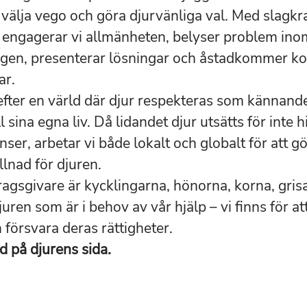
 välja vego och göra djurvänliga val. Med slagkr
engagerar vi allmänheten, belyser problem ino
ngen, presenterar lösningar och åstadkommer k
ar.
 efter en värld där djur respekteras som kännande
ll sina egna liv. Då lidandet djur utsätts för inte 
ser, arbetar vi både lokalt och globalt för att gö
llnad för djuren.
agsgivare är kycklingarna, hönorna, korna, gris
uren som är i behov av vår hjälp – vi finns för a
 försvara deras rättigheter.
tid på djurens sida.