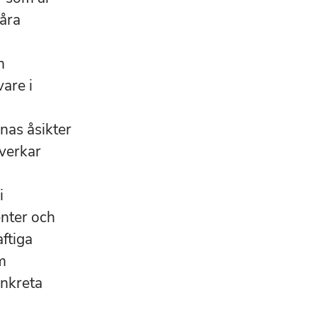
våra
h
are i
nas åsikter
åverkar
i
enter och
aftiga
m
onkreta