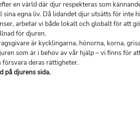
 efter en värld där djur respekteras som kännande
ll sina egna liv. Då lidandet djur utsätts för inte 
ser, arbetar vi både lokalt och globalt för att gö
llnad för djuren.
agsgivare är kycklingarna, hönorna, korna, gris
uren som är i behov av vår hjälp – vi finns för a
 försvara deras rättigheter.
tid på djurens sida.