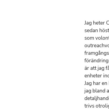
Jag heter 
sedan höst
som volon
outreachvol
framgångs
förändring
är att jag 
enheter in
Jag har en
jag bland 
detaljhand
trivs otrol