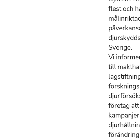
flest och 
målinrikta
påverkansa
djurskydds
Sverige.
Vi informe
till makth
lagstiftnin
forsknings
djurförsök
företag att
kampanjer 
djurhållni
förändring