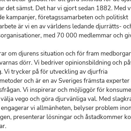
har det sämst. Det har vi gjort sedan 1882. Med 
de kampanjer, företagssamarbeten och politiskt
rbete är vi en av världens ledande djurrätts- oc
organisationer, med 70 000 medlemmar och giv
rar om djurens situation och för fram medborgar
avarnas dörr. Vi bedriver opinionsbildning och p
g. Vi trycker på för utveckling av djurfria
metoder och är en av Sveriges främsta experter 
sfrågan. Vi inspirerar och möjliggör för konsum
 välja vego och göra djurvänliga val. Med slagkr
engagerar vi allmänheten, belyser problem ino
ngen, presenterar lösningar och åstadkommer k
ar.