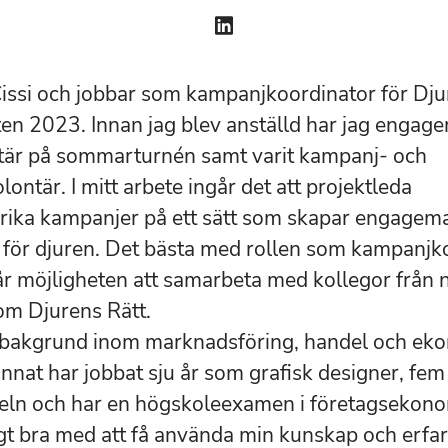
Cissi och jobbar som kampanjkoordinator för Dju
en 2023. Innan jag blev anställd har jag engage
tär på sommarturnén samt varit kampanj- och
ontär. I mitt arbete ingår det att projektleda
rika kampanjer på ett sätt som skapar engagem
 för djuren. Det bästa med rollen som kampanjk
får möjligheten att samarbeta med kollegor från 
om Djurens Rätt.
 bakgrund inom marknadsföring, handel och ek
annat har jobbat sju år som grafisk designer, fem
eln och har en högskoleexamen i företagsekono
igt bra med att få använda min kunskap och erfare