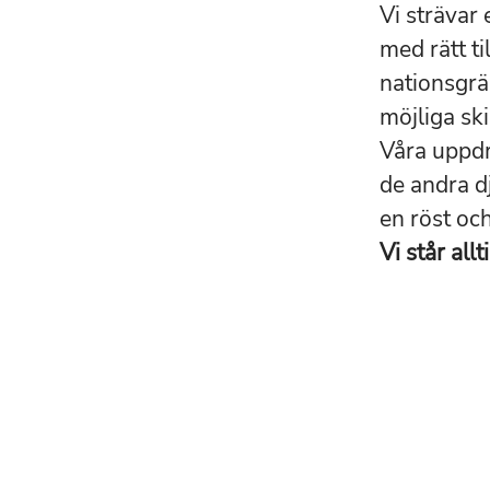
Vi strävar
med rätt ti
nationsgrän
möjliga ski
Våra uppdr
de andra dj
en röst och
Vi står all