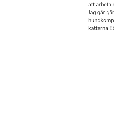
att arbeta 
Jag går gä
hundkompi
katterna E