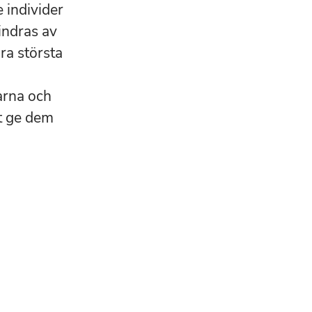
 individer
hindras av
ra största
arna och
tt ge dem