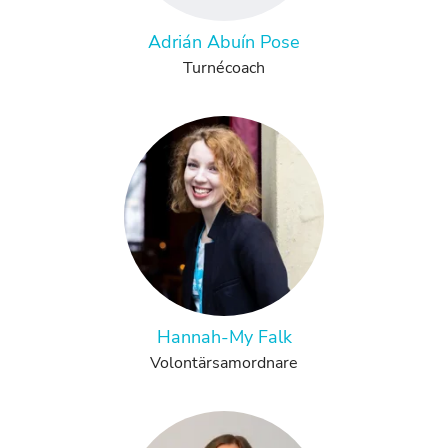
Adrián Abuín Pose
Turnécoach
Hannah-My Falk
Volontärsamordnare