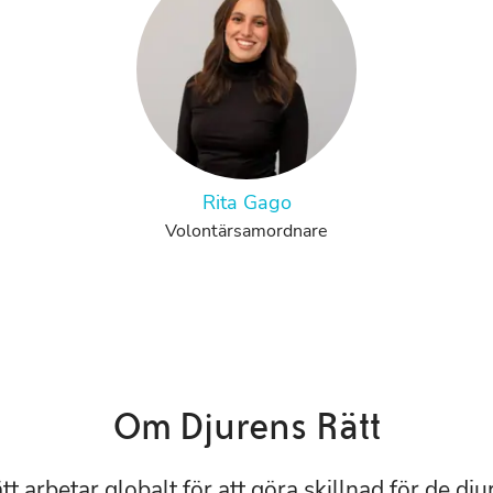
Rita Gago
Volontärsamordnare
Om Djurens Rätt
t arbetar globalt för att göra skillnad för de dju