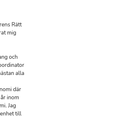
rens Rätt
rat mig
ang och
oordinator
nästan alla
onomi där
 år inom
mi. Jag
nhet till