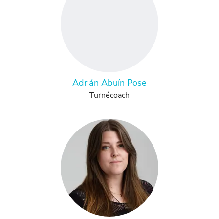
Adrián Abuín Pose
Turnécoach